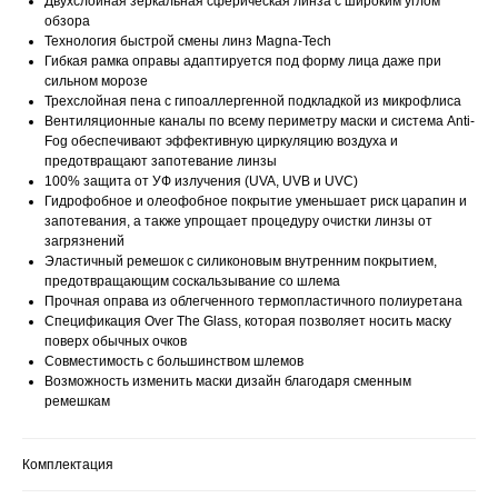
Двухслойная зеркальная сферическая линза c широким углом
обзора
Технология быстрой смены линз Magna-Tech
Гибкая рамка оправы адаптируется под форму лица даже при
сильном морозе
Трехслойная пена с гипоаллергенной подкладкой из микрофлиса
Вентиляционные каналы по всему периметру маски и система Anti-
Fog обеспечивают эффективную циркуляцию воздуха и
предотвращают запотевание линзы
100% защита от УФ излучения (UVA, UVB и UVC)
Гидрофобное и олеофобное покрытие уменьшает риск царапин и
запотевания, а также упрощает процедуру очистки линзы от
загрязнений
Эластичный ремешок с силиконовым внутренним покрытием,
предотвращающим соскальзывание со шлема
Прочная оправа из облегченного термопластичного полиуретана
Спецификация Over The Glass, которая позволяет носить маску
поверх обычных очков
Совместимость с большинством шлемов
Возможность изменить маски дизайн благодаря сменным
ремешкам
Комплектация